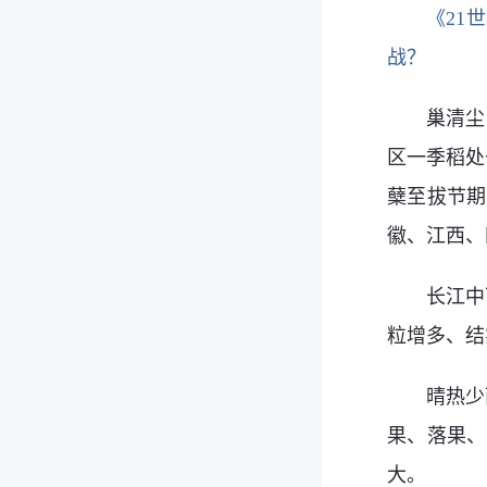
《21
战？
巢清尘
区一季稻处
蘖至拔节期
徽、江西、
长江中
粒增多、结
晴热少
果、落果、
大。