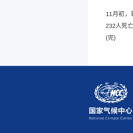
11月初
232人
(完)