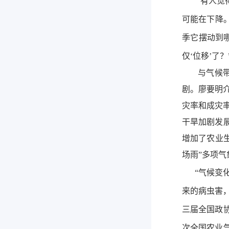
“有人觉得
可能在下降
季它摆动到
仅‘位移’了
与气候带摆
剧。廖要明
灾率和成灾率
干旱加剧发
增加了农业生
场雨”多项气
“气候变化
来的病虫害，
三届全国政
次全国农业