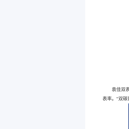
袁佳双
表率。“双